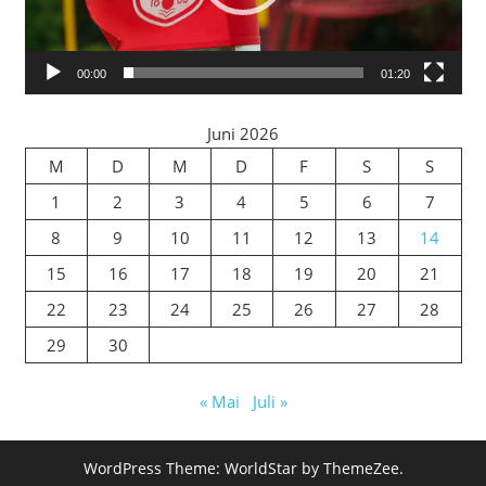
00:00
01:20
Juni 2026
M
D
M
D
F
S
S
1
2
3
4
5
6
7
8
9
10
11
12
13
14
15
16
17
18
19
20
21
22
23
24
25
26
27
28
29
30
« Mai
Juli »
WordPress Theme: WorldStar by ThemeZee.