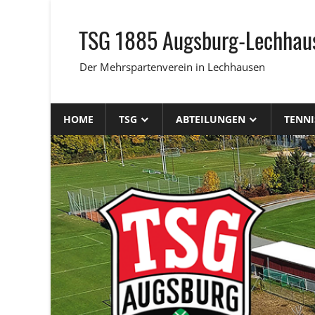
Zum
Inhalt
TSG 1885 Augsburg-Lechhaus
springen
Der Mehrspartenverein in Lechhausen
HOME
TSG
ABTEILUNGEN
TENNI