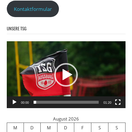
Kontaktformular
UNSERE TSG
Video-
Player
00:00
01:20
August 2026
M
D
M
D
F
S
S