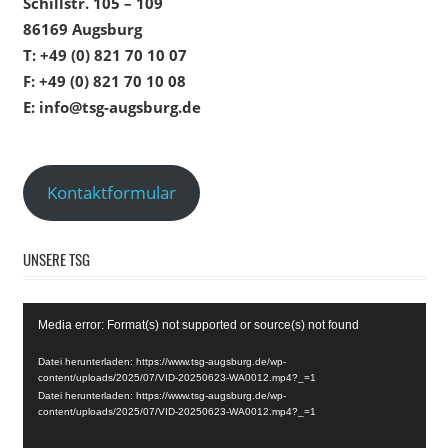
Schillstr. 105 – 109
86169 Augsburg
T: +49 (0) 821 70 10 07
F: +49 (0) 821 70 10 08
E: info@tsg-augsburg.de
Kontaktformular
UNSERE TSG
Video-
Media error: Format(s) not supported or source(s) not found
Player
Datei herunterladen: https://www.tsg-augsburg.de/wp-
content/uploads/2025/07/VID-20250623-WA0012.mp4?_=1
Datei herunterladen: https://www.tsg-augsburg.de/wp-
content/uploads/2025/07/VID-20250623-WA0012.mp4?_=1