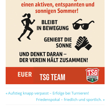
Beitragsnavigation
Vorheriger
Aufstieg knapp verpasst – Erfolge bei Turnieren!
Beitrag:
Nächster
Friedenspokal – friedlich und sportlich.
Beitrag: