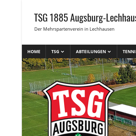
Zum
Inhalt
TSG 1885 Augsburg-Lechhaus
springen
Der Mehrspartenverein in Lechhausen
HOME
TSG
ABTEILUNGEN
TENNI