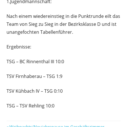
1.Jugendmannschaft:
Nach einem wiedereinstieg in die Punktrunde eilt das
Team von Sieg zu Sieg in der Bezirksklasse D und ist
unangefochten Tabellenführer.
Ergebnisse:
TSG – BC Rinnenthal III 10:0
TSV Firnhaberau – TSG 1:9
TSV Kühbach IV – TSG 0:10
TSG – TSV Rehling 10:0
Vorheriger
Weihnachts/Neujahrspause im Geschäftszimmer