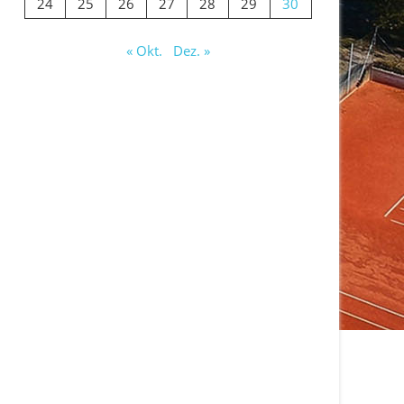
24
25
26
27
28
29
30
« Okt.
Dez. »