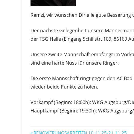
Remzi, wir wünschen Dir alle gute Besserung 
Der nächste Gelegenheit unsere Männerman
der TSG Halle (Eingang Schillstr. 109, 86169 A
Unsere zweite Mannschaft empfängt im Vorkam
sind eine harte Nuss für unsere Ringer.
Die erste Mannschaft ringt gegen den AC Bad 
wieder beide Punkte zu holen.
Vorkampf (Beginn: 18:00h): WKG Augsburg/Died
Hauptkampf (Beginn: 19:30h): WKG Augsburg/D
Gruppenliga
Vorheriger
RENOVIERUNGSARBEITEN 10.11.25-21.11.25