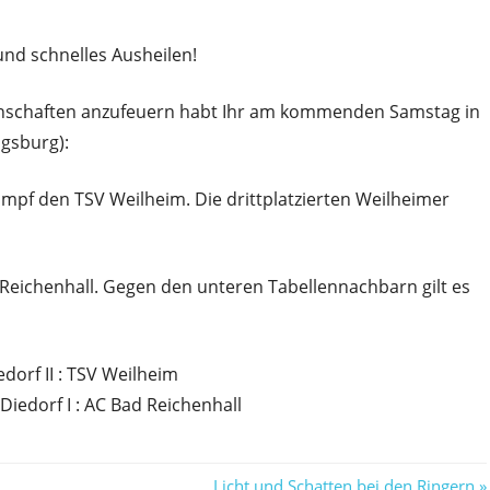
und schnelles Ausheilen!
nschaften anzufeuern habt Ihr am kommenden Samstag in
ugsburg):
pf den TSV Weilheim. Die drittplatzierten Weilheimer
Reichenhall. Gegen den unteren Tabellennachbarn gilt es
orf II : TSV Weilheim
iedorf I : AC Bad Reichenhall
Nächster
Licht und Schatten bei den Ringern