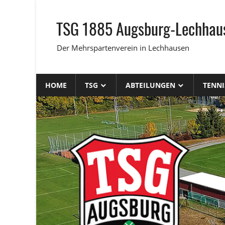
Zum
Inhalt
TSG 1885 Augsburg-Lechhaus
springen
Der Mehrspartenverein in Lechhausen
HOME
TSG
ABTEILUNGEN
TENNI