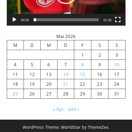
00:00
01:20
Mai 2026
M
D
M
D
F
S
S
1
2
3
4
5
6
7
8
9
10
11
12
13
14
15
16
17
18
19
20
21
22
23
24
25
26
27
28
29
30
31
« Apr.
Juni »
WordPress Theme: WorldStar by ThemeZee.